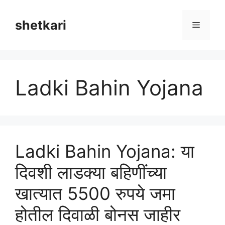
Skip
to
shetkari
Menu
content
Ladki Bahin Yojana
Ladki Bahin Yojana: या
दिवशी लाडक्या बहिणींच्या
खात्यात 5500 रुपये जमा
होतील दिवाळी बोनस जाहीर