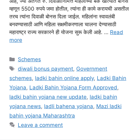
आहे, ज्या अंतर्गत रु. दिवाळीनिमित्त महिलांच्या बँक खात्यात बोनस
म्हणून 5500 रुपये जमा होतील, त्यांना ही कामे करायची असतील
तरच त्यांना दिवाळी बोनस दिला जाईल. महिलांना स्वावलंबी
बनवण्यासाठी आणि महिला सक्षमीकरणाला चालना देण्यासाठी
महाराष्ट्र राज्य सरकारने ही योजना सुरू केली आहे. …
Read
more
Categories
Schemes
Tags
diwali bonus payment
,
Government
schemes
,
ladki bahin online apply
,
Ladki Bahin
Yojana
,
Ladki Bahin Yojana Form Approved
,
ladki bahin yojana new update
,
ladki bahin
yojana news
,
ladli bahena yojana
,
Mazi ladki
bahin yojana Maharashtra
Leave a comment