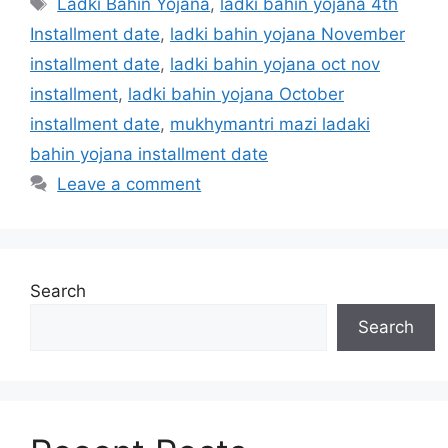
Ladki Bahin Yojana
,
ladki bahin yojana 4th
Installment date
,
ladki bahin yojana November
installment date
,
ladki bahin yojana oct nov
installment
,
ladki bahin yojana October
installment date
,
mukhymantri mazi ladaki
bahin yojana installment date
Leave a comment
Search
Search