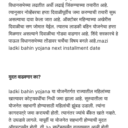
विधानसभेच्या लढतीत अर्धी लढाई जिंकण्याच्या तयारीत आहे.
त्यानुसार नोव्हेंबरचा हप्ता दिवाळीपूर्वीच जमा करण्याची तयारी सुरू
असल्याचा दावा केला जात आहे. ऑक्टोबर महिन्याच्या अखेरीस
दिवाळीचा सण जोमात येईल. त्यातच लाडकी बहिन योजनेचा हप्ता
मिळणार असल्याने दिवाळीचा गोडवा वाढणार आहे. शिंदे सरकारचे हे
पाऊल विधानसभेच्या तोंडावर चर्चेचा विषय बनले आहे.mazi
ladki bahin yojana next installment date
मुदत वाढवणार का?
ladki bahin yojana या योजनेंतर्गत राज्यातील महिलांच्या
खात्यावर कोट्यवधींचा निधी जमा झाला आहे. सुरुवातीला या
योजनेत सहभागी होण्यासाठी महिलांची झुंबड उडाली. त्यांना
कागदपत्रे जमा करायची होती. त्यानंतर ज्यांचे बँकेत खाते नव्हते.
ते उघडावे लागले. यापूर्वी या योजनेत सहभागी होण्याची मुदत
ऑगस्टपर्यंत होती. ती ३० सप्टेंबरपर्यंत वाढवण्यात आली होती.