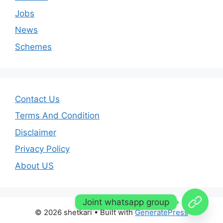
Jobs
News
Schemes
Contact Us
Terms And Condition
Disclaimer
Privacy Policy
About US
Joint whatsapp group
© 2026 shetkari
• Built with
GeneratePress