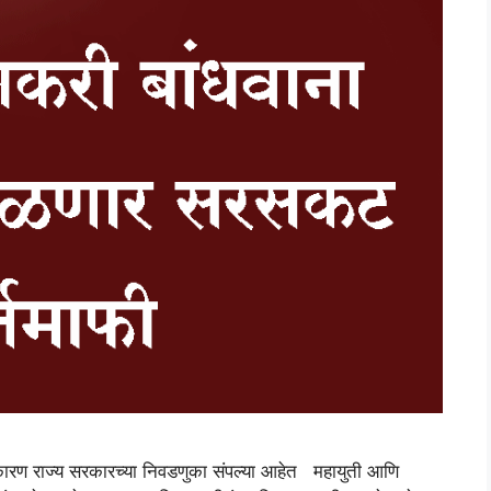
े कारण राज्य सरकारच्या निवडणुका संपल्या आहेत महायुती आणि