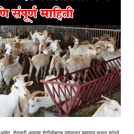
आहेत. शेतकरी आपल्या शेतीसोबतच पशुपालन व्यवसाय करून चांगले