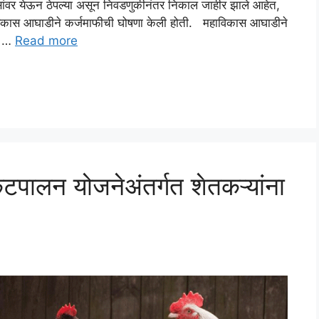
ंवर येऊन ठेपल्या असून निवडणुकीनंतर निकाल जाहीर झाले आहेत,
 महाविकास आघाडीने कर्जमाफीची घोषणा केली होती. महाविकास आघाडीने
णि …
Read more
टपालन योजनेअंतर्गत शेतकऱ्यांना