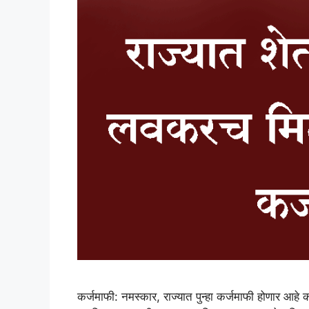
कर्जमाफी: नमस्कार, राज्यात पुन्हा कर्जमाफी होणार आह