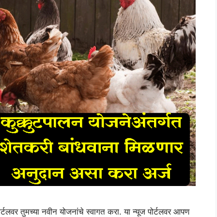
र्टलवर तुमच्या नवीन योजनांचे स्वागत करा. या न्यूज पोर्टलवर आपण