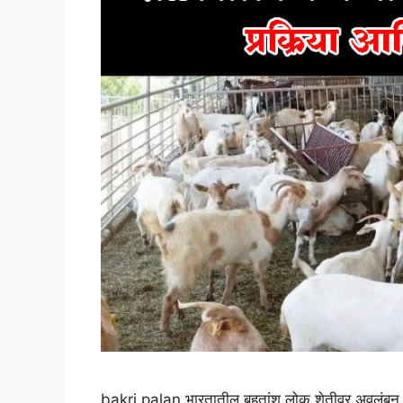
bakri palan भारतातील बहुतांश लोक शेतीवर अवलंबून 