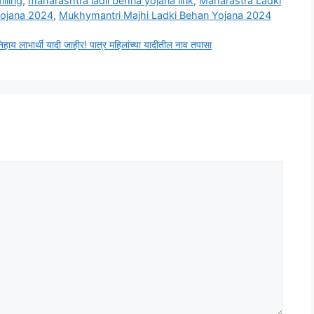
lling
,
maharashtra ladli behna yojana link
,
Maharastra Ladki
Yojana 2024
,
Mukhymantri Majhi Ladki Behan Yojana 2024
 लाभार्थी यादी जाहीर! पात्र महिलांच्या यादीतील नाव तपासा